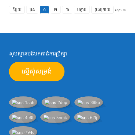
ទីមួយ
មុន
១
២
៣
បន្ទាប់
ចុងក្រោយ
សរុប ៣
សូមស្វាគមន៍មកកាន់ការប្រឹក្សា
ស្នើសុំសម្រង់