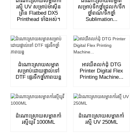
ដំណោះស្រាយសម្អាតកាំ
ដំណោះស្រាយសម្អាត
រស្មី UV សម្រាប់ម៉ាស៊ីន
សម្រាប់ទឹកថ្នាំជ្រលក់/ទឹក
ព្រីន Flatbed DX5
ថ្នាំពណ៌/ទឹកថ្នាំ
Printhead ទាំងអស់។
Sublimation...
ដំណោះស្រាយសម្អាត
អាវយឺតលក់ដុំ DTG
សម្រាប់ដោយផ្ទាល់ទៅ
Printer Digital Flex
DTF ផ្ទេរទឹកថ្នាំភាពយន្ត
Printing Machine...
ដំណោះស្រាយសម្អាតកាំ
ដំណោះស្រាយសម្អាតកាំ
រស្មីយូវី 1000ML
រស្មី UV 250ML