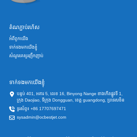
តំណភ្ជាប់រហ័ស
អំពីពួកយើង
ទាក់ទងមកយើងខ្ញុំ
សំណួរគេសួរញឹកញាប់
ទាក់ទងមកយើងខ្ញុំ
បន្ទប់ 401, អគារ 5, លេខ 16, Binyong Nange ខាងកើតផ្លូវទី 1,
ក្រុង Daojiao, ទីក្រុង Dongguan, ខេត្ត guangdong, ប្រទេសចិន
ទូរស័ព្ទ៖ +86 17707697471
sysadmin@ocbestjet.com