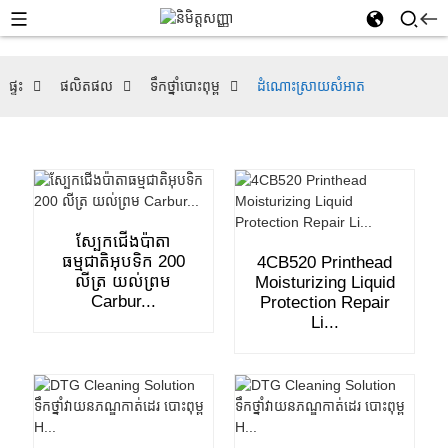
ផ្ទះ
ផលិតផល
ទឹកថ្នាំបោះពុម្ព
ដំណោះស្រាយសំអាត
ស្បែកជើងប៉ាតា
ធម្មជាតិអុបទិក 200
4CB520 Printhead
លីត្រ យល់ព្រម
Moisturizing Liquid
Carbur...
Protection Repair
Li...