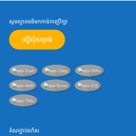
សូមស្វាគមន៍មកកាន់ការប្រឹក្សា
ស្នើសុំសម្រង់
តំណភ្ជាប់រហ័ស