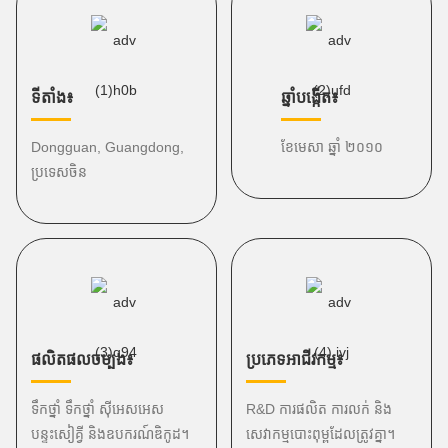
ទីតាំង៖
ឆ្នាំបង្កើត៖
Dongguan, Guangdong,
ខែមេសា ឆ្នាំ ២០១០
ប្រទេសចិន
ផលិតផលចម្បង៖
ប្រភេទអាជីវកម្ម៖
ទឹកថ្នាំ ទឹកថ្នាំ ស៊ីអេសអេស
R&D ការផលិត ការលក់ និង
បន្ទះសៀគ្វី និងឧបករណ៍ឌិកូដ។
សេវាកម្មបោះពុម្ពដែលត្រូវគ្នា។