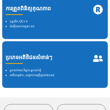
ការត្រួតពិនិត្យគុណភាព
បុគ្គលិក QC៖ ៦
ម៉ាស៊ីនសាកល្បង៖ ៨០
ប្រភេទអតិថិជនសំខាន់ៗ
អ្នកលក់រាយ វិស្វករ អ្នកលក់ដុំ
អាជីវកម្មម៉ាក, សម្រាប់ការប្រើប្រាស់ឯកជន