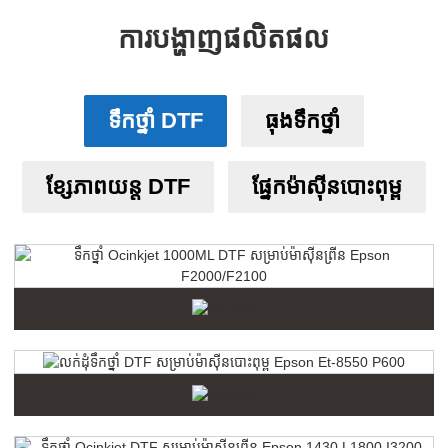
ការបង្ហាញផលិតផល
ទឹកថ្នាំ DTF
ធុងទឹកថ្នាំ
ខ្សែភាពយន្ត DTF
ផ្នែកម៉ាស៊ីនបោះពុម្ព