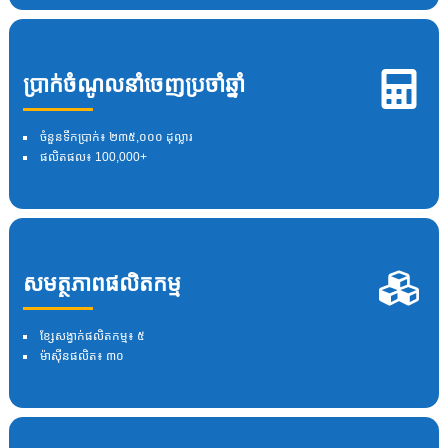
ប្រាក់ចំណូលនាំចេញប្រចាំឆ្នាំ
ចំនួនទឹកប្រាក់៖ ២៣៥,០០០ ដុល្លារ
ផលិតផល៖ 100,000+
សមត្ថភាពផលិតកម្ម
ខ្សែសង្វាក់ផលិតកម្ម៖ ៥
ម៉ាស៊ីនផលិត៖ ៣០