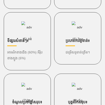
ទីផ្សារសំខាន់ៗ៖
ប្រភេទការទូទាត់៖
អាមេរិកខាងជើង (60%) អឺរ៉ុប
ជម្រើសទូទាត់ច្រើន។
ខាងត្បូង (6%)
ចំណូលប្រចាំឆ្នាំសរុប៖
បុគ្គលិកសរុប៖