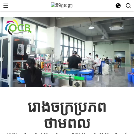
រោងចក្រប្រភព
ថាមពល