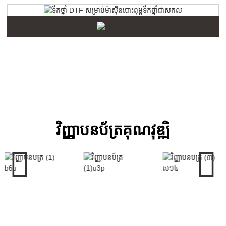
វិញ្ញាបនប័ត្រគុណវុឌ្ឍិ