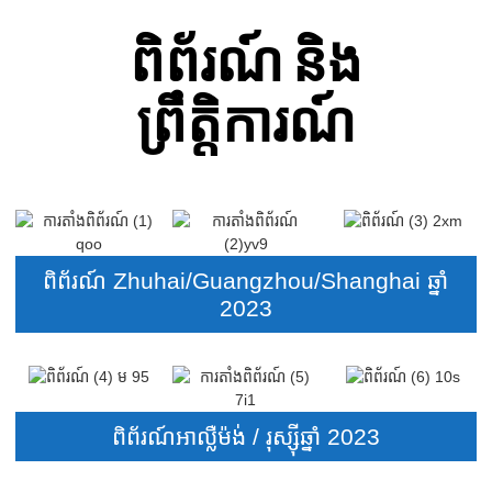
ពិព័រណ៍ និង
ព្រឹត្តិការណ៍
ពិព័រណ៍ Zhuhai/Guangzhou/Shanghai ឆ្នាំ
2023
ពិព័រណ៍អាល្លឺម៉ង់ / រុស្ស៊ីឆ្នាំ 2023