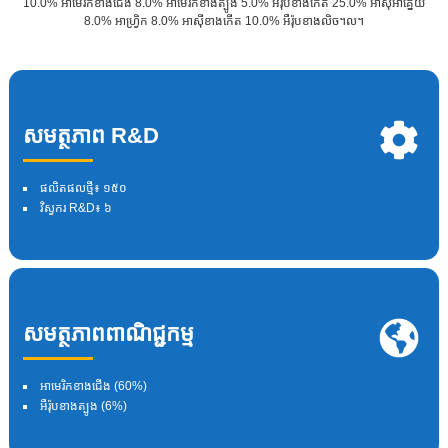
10.0% អាមេរិកខាងជើង 8.0% អាមេរិកខាងត្បូង 5.0% អឺរ៉ុបខាងកើត 25.0% អាស៊ីអាគ្នេយ៍
8.0% អាហ្រ្វិក 8.0% អាស៊ីខាងកើត 10.0% អឺរ៉ុបខាងលិច។ល។
សមត្ថភាព R&D
ផលិតផលថ្មី៖ ១៥០
វិស្វករ R&D៖ ៦
សមត្ថភាពពាណិជ្ជកម្ម
អាមេរិកខាងជើង (60%)
អឺរ៉ុបខាងត្បូង (6%)