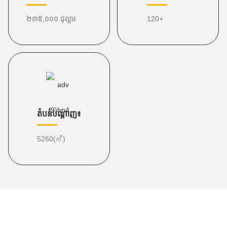
២៣៥,០០០ ដុល្លារ
120+
តំបន់បណ្តាញ៖
5260(㎡)