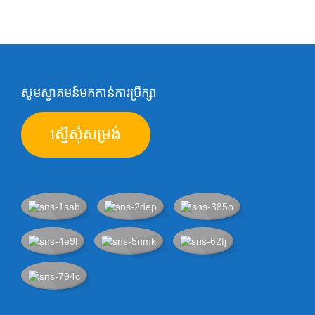
សូមស្វាគមន៍មកកាន់ការប្រឹក្សា
ស្នើសុំសម្រង់