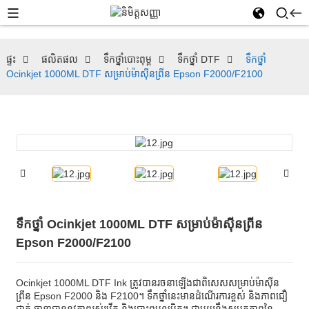
ផ្ទះ
ផលិតផល
ទឹកថ្នាំបោះពុម្ព
ទឹកថ្នាំ DTF
ទឹកថ្នាំ
Ocinkjet 1000ML DTF សម្រាប់ម៉ាស៊ីនព្រីន Epson F2000/F2100
ទឹកថ្នាំ Ocinkjet 1000ML DTF សម្រាប់ម៉ាស៊ីនព្រីន
Epson F2000/F2100
Ocinkjet 1000ML DTF Ink ត្រូវបានរចនាឡើងជាពិសេសសម្រាប់ម៉ាស៊ីន
ព្រីន Epson F2000 និង F2100។ ទឹកថ្នាំនេះមានដំណើរការខ្ពស់ និងភាពជឿ
ជាក់ ធានាបាននូវភាពរស់រវើក និងបោះពុម្ពលម្អិត។ ជាមួយនឹងសមត្ថភាពនៃ