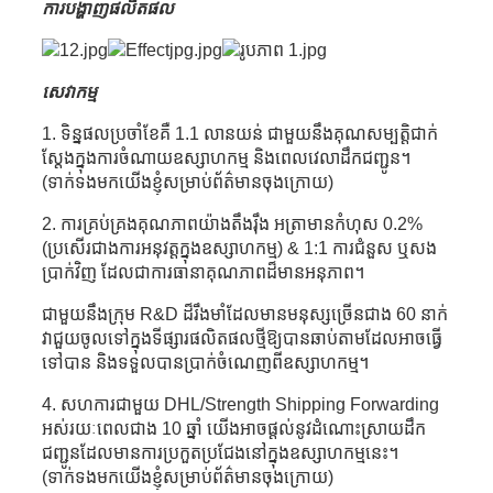
ការបង្ហាញផលិតផល
សេវាកម្ម
1. ទិន្នផលប្រចាំខែគឺ 1.1 លានយន់ ជាមួយនឹងគុណសម្បត្តិជាក់
ស្តែងក្នុងការចំណាយឧស្សាហកម្ម និងពេលវេលាដឹកជញ្ជូន។
(ទាក់ទងមកយើងខ្ញុំសម្រាប់ព័ត៌មានចុងក្រោយ)
2. ការគ្រប់គ្រងគុណភាពយ៉ាងតឹងរ៉ឹង អត្រាមានកំហុស 0.2%
(ប្រសើរជាងការអនុវត្តក្នុងឧស្សាហកម្ម) & 1:1 ការជំនួស ឬសង
ប្រាក់វិញ ដែលជាការធានាគុណភាពដ៏មានអនុភាព។
ជាមួយនឹងក្រុម R&D ដ៏រឹងមាំដែលមានមនុស្សច្រើនជាង 60 នាក់
វាជួយចូលទៅក្នុងទីផ្សារផលិតផលថ្មីឱ្យបានឆាប់តាមដែលអាចធ្វើ
ទៅបាន និងទទួលបានប្រាក់ចំណេញពីឧស្សាហកម្ម។
4. សហការជាមួយ DHL/Strength Shipping Forwarding
អស់រយៈពេលជាង 10 ឆ្នាំ យើងអាចផ្តល់នូវដំណោះស្រាយដឹក
ជញ្ជូនដែលមានការប្រកួតប្រជែងនៅក្នុងឧស្សាហកម្មនេះ។
(ទាក់ទងមកយើងខ្ញុំសម្រាប់ព័ត៌មានចុងក្រោយ)