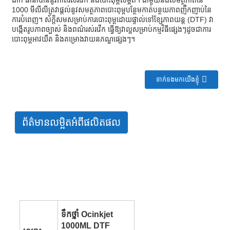
1000 មីលីលីត្រវាផ្តល់នូវសមត្ថភាពបោះពុម្ពបន្ថែមកាត់បន្ថយភាពញឹកញាប់នៃ
ការបំពេញ។ ស័ក្តិសមសម្រាប់ការបោះពុម្ពដោយផ្ទាល់ទៅខ្សែភាពយន្ត (DTF) វា
បង្កើតរូបភាពច្បាស់ និងពណ៌រស់រវើក ធ្វើឱ្យវាល្អសម្រាប់កម្មវិធីផ្សេងៗដូចជាការ
បោះពុម្ពអាវយឺត និងគម្រោងវាយនភណ្ឌផ្សេងៗ។
ទាក់ទងមកយើងខ្ញុំ
ព័ត៌មានលម្អិតអំពីផលិតផល
ទឹកថ្នាំ Ocinkjet
1000ML DTF