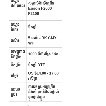
ឈ្មោះ
សម្រាប់ម៉ាស៊ីនព្រីន
ផលិតផល
Epson F2000
F2100
ឈ្មោះ
ទឹកថ្នាំ
ម៉ាក៖
5 ពណ៌ - BK CMY
ពណ៌៖
WH
សមត្ថភាព
1000 មីលីលីត្រ / ដប
ទឹកថ្នាំ៖
ទឹកថ្នាំ៖
ទឹកថ្នាំ DTF
US $14.00 - 17.00
តម្លៃ៖
/ លីត្រ
ការវេចខ្ចប់អព្យាក្រឹត
ការវេច
និងគាំទ្រអតិថិជនផ្ទាល់
ខ្ចប់៖
ខ្លួនផ្ទាល់ខ្លួន