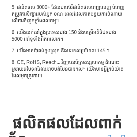
5. ផលិតផល 3000+ ដែលជាស៊េរីផលិតផលពេញលេញ បំពេញ
តម្រូវការទីផ្សាររបស់អ្នក ខណៈពេលដែលកាត់បន្ថយការចំណាយ
លើការទិញកម្លាំងពលកម្ម។
6. យើងលក់នៅក្នុងប្រទេសជាង 150 និងបម្រើអតិថិជនជាង
5000 នៅទូទាំងពិភពលោក។
7. យើងមានប៉ាតង់ក្នុងស្រុក និងបរទេសប្រហែល 145 ។
8. CE, RoHS, Reach... វិញ្ញាបនប័ត្រឧស្សាហកម្ម ដំណោះ
ស្រាយដើមទុនដែលអាចបត់បែនបាន។ល។ យើងមានអ្វីគ្រប់យ៉ាង
ដែលអ្នកត្រូវការ។
ផលិតផលដែលពាក់