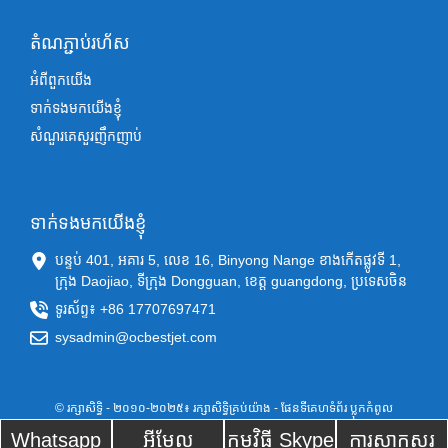
តំណភ្ជាប់រហ័ស
អំពីពួកយើង
ទាក់ទងមកយើងខ្ញុំ
សំណួរគេសួរញឹកញាប់
ទាក់ទងមកយើងខ្ញុំ
បន្ទប់ 401, អគារ 5, លេខ 16, Binyong Nange ខាងកើតផ្លូវទី 1,
ក្រុង Daojiao, ទីក្រុង Dongguan, ខេត្ត guangdong, ប្រទេសចិន
ទូរស័ព្ទ៖ +86 17707697471
sysadmin@ocbestjet.com
© រក្សាសិទ្ធិ - ២០១០-២០២៥៖ រក្សាសិទ្ធិគ្រប់យ៉ាង
- ផែនទីគេហទំព័រ
ប្លុកកំពូល
Whatsapp
អ៊ីមែល
កម្មវិធី Skype
ការសាកសួរ