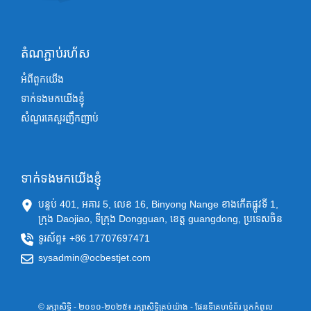
តំណភ្ជាប់រហ័ស
អំពីពួកយើង
ទាក់ទងមកយើងខ្ញុំ
សំណួរគេសួរញឹកញាប់
ទាក់ទងមកយើងខ្ញុំ
បន្ទប់ 401, អគារ 5, លេខ 16, Binyong Nange ខាងកើតផ្លូវទី 1,
ក្រុង Daojiao, ទីក្រុង Dongguan, ខេត្ត guangdong, ប្រទេសចិន
ទូរស័ព្ទ៖ +86 17707697471
sysadmin@ocbestjet.com
© រក្សាសិទ្ធិ - ២០១០-២០២៥៖ រក្សាសិទ្ធិគ្រប់យ៉ាង
- ផែនទីគេហទំព័រ
ប្លុកកំពូល