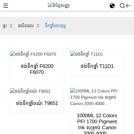
ផ្ទះ
ផលិតផល
ទឹកថ្នាំបោះពុម្ព
ថង់ទឹកថ្នាំ F6200
ថង់ទឹកថ្នាំ T11D1
F6070
ថង់ទឹកថ្នាំពណ៌ T9651
1000ML 12 Colors
PFI 1700 Pigment
Ink សម្រាប់ Canon
2000 4000...