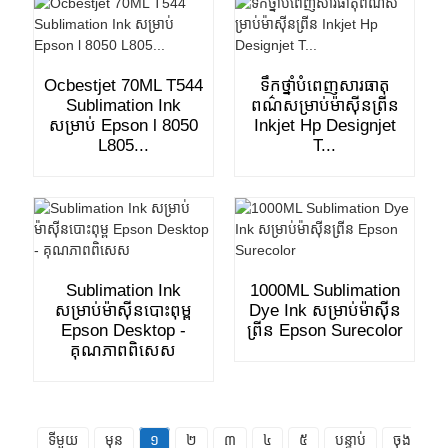
Ocbestjet 70ML T544
ទឹកថ្នាំបំពេញសារធាតុ
Sublimation Ink
ពណ៌សម្រាប់ម៉ាស៊ីនព្រីន
សម្រាប់ Epson l 8050
Inkjet Hp Designjet
L805...
T...
Sublimation Ink
1000ML Sublimation
សម្រាប់ម៉ាស៊ីនបោះពុម្ព
Dye Ink សម្រាប់ម៉ាស៊ីន
Epson Desktop -
ព្រីន Epson Surecolor
គុណភាពពិសេស
ទីមួយ
មុន
១
២
៣
៤
៥
បន្ទាប់
ចុង