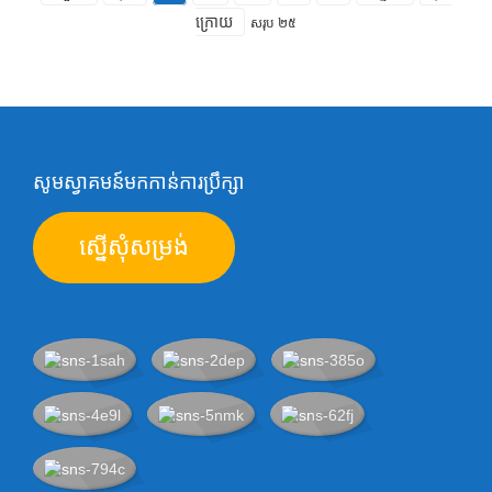
ក្រោយ
សរុប ២៥
សូមស្វាគមន៍មកកាន់ការប្រឹក្សា
ស្នើសុំសម្រង់