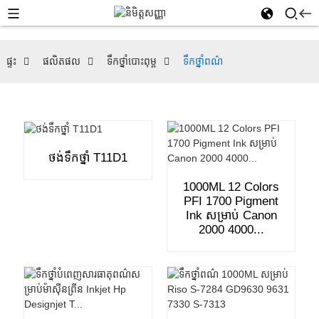
ផ្ទះ
ផលិតផល
ទឹកថ្នាំបោះពុម្ព
ទឹកថ្នាំពណ៌
ថង់ទឹកថ្នាំ T11D1
1000ML 12 Colors
PFI 1700 Pigment
Ink សម្រាប់ Canon
2000 4000...