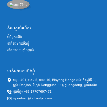
តំណភ្ជាប់រហ័ស
អំពីពួកយើង
ទាក់ទងមកយើងខ្ញុំ
សំណួរគេសួរញឹកញាប់
ទាក់ទងមកយើងខ្ញុំ
បន្ទប់ 401, អគារ 5, លេខ 16, Binyong Nange ខាងកើតផ្លូវទី 1,
ក្រុង Daojiao, ទីក្រុង Dongguan, ខេត្ត guangdong, ប្រទេសចិន
ទូរស័ព្ទ៖ +86 17707697471
sysadmin@ocbestjet.com