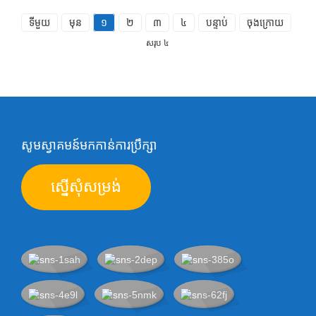
ទីមួយ
មុន
១
២
៣
៤
បន្ទាប់
ចុងក្រោយ
សរុប ៤
សូមស្វាគមន៍មកកាន់ការប្រឹក្សា
ស្នើសុំសម្រង់