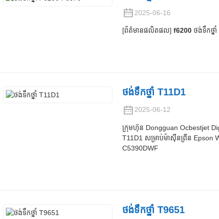
2025-06-16
[ព័ត៌មានផលិតផល]
f6200
ថង់ទឹកថ្នា
ថង់ទឹកថ្នាំ T11D1
2025-06-12
ក្រុមហ៊ុន Dongguan Ocbestjet Digi
T11D1 សម្រាប់ម៉ាស៊ីនព្រីន Ep
C5390DWF
ថង់ទឹកថ្នាំ T9651