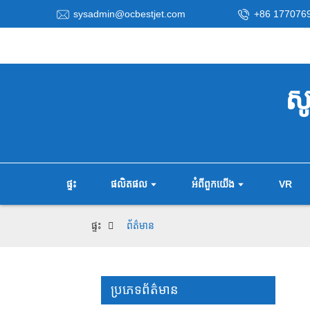
sysadmin@ocbestjet.com
+86 177076
ស
ផ្ទះ
ផលិតផល
អំពីពួកយើង
VR
ផ្ទះ
ព័ត៌មាន
ប្រភេទព័ត៌មាន