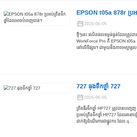
EPSON t05a 878r ប្រអប់
2025-06-05
ថ្មីៗនេះ ផលិតផលទម្ងន់ធ្ងន់ដែលត្រូវ
WorkForce Pro គឺ EPSON t05a 878r
នៅលើទីផ្សារ។ ជាមួយនឹងភាពអស្ចារ្យរបស
727 ធុងទឹកថ្នាំ 727
2025-06-05
ព្រីនធឺរទឹកថ្នាំ HP727 ត្រូវបានបញ្ចេ
ប្រអប់ព្រីនទឹកថ្នាំ HP727 ដែលរចនាឡើង
ដាក់ឱ្យដំណើរការជាផ្លូវការ ដែល q...