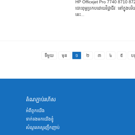
HP Officejet Pro 7740 8710 8720 
បោះពុម្ពប្រកបដោយវិជ្ជាជីវៈ នៅក្នុង
នេះ...
ទីមួយ
មុន
១
២
៣
៤
៥
បន្
តំណភ្ជាប់រហ័ស
អំពីពួកយើង
ទាក់ទងមកយើងខ្ញុំ
សំណួរគេសួរញឹកញាប់