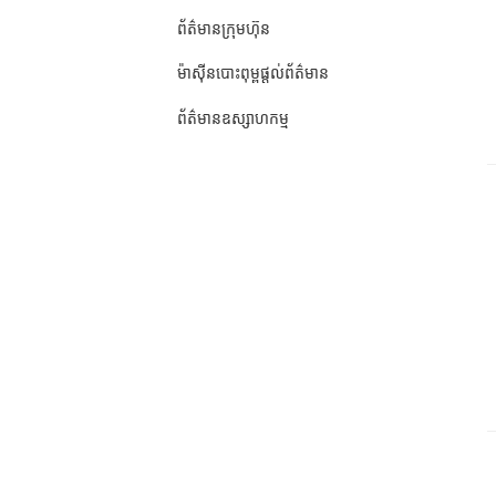
ព័ត៌មានក្រុមហ៊ុន
ម៉ាស៊ីនបោះពុម្ពផ្តល់ព័ត៌មាន
ព័ត៌មានឧស្សាហកម្ម