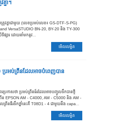
វគ្នា។
ដែលត្រូវគ្នាជាមួយ (លេខប្រអប់លេខ៖ GS-DTF-S-PG)
 Roland VersaSTUDIO BN-20, BY-20 និង TY-300
ើទីផ្សារ ដោយនាំមកនូវ...
មើលលម្អិត
ប្រអប់ព្រីនដែលអាចបំពេញបាន
រប្រកាសថា ប្រអប់ព្រីនធ័រដែលអាចបញ្ចូលទឹកបានថ្មី
ីនព្រីន EPSON AM - C4000, AM - C5000 និង AM -
រីនធឺរទឹកថ្នាំនេះគឺ T08D1 - 4 ជាមួយនឹង capa...
មើលលម្អិត