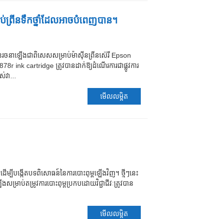
ព្រីនទឹកថ្នាំដែលអាចបំពេញបាន។
បានរចនាឡើងជាពិសេសសម្រាប់ម៉ាស៊ីនព្រីនស៊េរី Epson
 ink cartridge ត្រូវបានដាក់ឱ្យដំណើរការជាផ្លូវការ
់វា...
មើលលម្អិត
ញ ដើម្បីបង្កើតបទពិសោធន៍នៃការបោះពុម្ពឡើងវិញ។ ថ្មីៗនេះ
សម្រាប់តម្រូវការបោះពុម្ពប្រកបដោយវិជ្ជាជីវៈត្រូវបាន
មើលលម្អិត