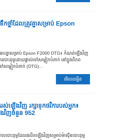
ទឹកថ្នាំដែលត្រូវគ្នាសម្រាប់ Epson
ាំដែលឆបគ្នាសម្រាប់ Epson F2000 DTG៖ កំណត់ឡើងវិញ
ារបោះពុម្ពដោយផ្ទាល់ទៅសម្លៀកបំពាក់ នៅក្នុងពិភព
់ទៅសម្លៀកបំពាក់ (DTG)...
មើលលម្អិត
្នករស់ឡើងវិញ រក្សាទុកថវិការបស់អ្នក៖
ងវិញចំនួន 952
បាលបោះពុម្ពដែលផលិតឡើងវិញសម្រាប់ម៉ាស៊ីនបោះពុម្ព