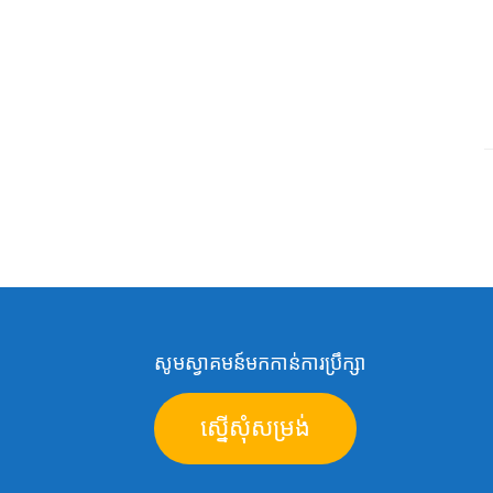
សូមស្វាគមន៍មកកាន់ការប្រឹក្សា
ស្នើសុំសម្រង់