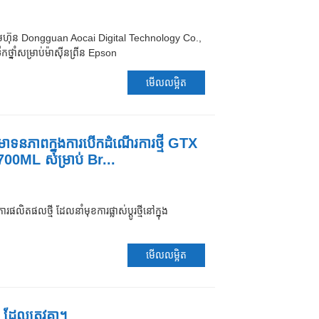
រុមហ៊ុន Dongguan Aocai Digital Technology Co.,
កថ្នាំសម្រាប់ម៉ាស៊ីនព្រីន Epson
មើលលម្អិត
នមោទនភាពក្នុងការបើកដំណើរការថ្មី GTX
00ML សម្រាប់ Br...
តផលថ្មី ដែលនាំមុខការផ្លាស់ប្តូរថ្មីនៅក្នុង
មើលលម្អិត
ែលត្រូវគ្នា។