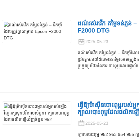
ពណ៌រស់រវើក តម្លៃទន់ភ្លន់ – 
F2000 DTG
2025-05-23
ពណ៌រស់រវើក តម្លៃទន់ភ្លន់ – ទឹកថ្ន
នូវឧត្តមភាពដែលមានតម្លៃសមរម្យក្នុងក
ប្រកួតប្រជែងនៃការបោះពុម្ពដោយផ្ទាល
ធ្វើឱ្យម៉ាស៊ីនបោះពុម្ពរបស់អ
ក្បាលបោះពុម្ពដែលផលិតឡើ
2025-05-23
ក្បាលបោះពុម្ព 952 953 954 955 ក្