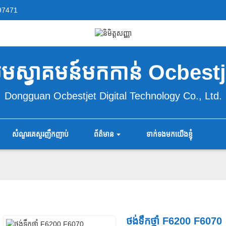
97471
ូមស្វាគមន៍មកកាន់ Ocbestj
Dongguan Ocbestjet Digital Technology Co., Ltd.
សំណួរគេសួរញឹកញាប់
ព័ត៌មាន
ទាក់ទងមកយើងខ្ញុំ
ថង់ទឹកថ្នាំ F6200 F6070