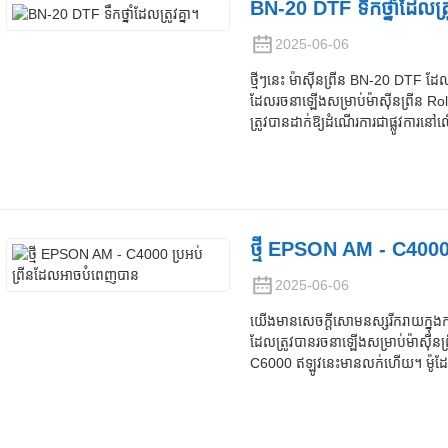
BN-20 DTF ទឹកថ្នាំដែលត្រូ
2025-06-06
ថ្មីៗនេះ ម៉ាស៊ីនព្រីន BN-20 DTF 
ដែលរចនាឡើងសម្រាប់ម៉ាស៊ីនព្រីន
ត្រូវបានដាក់ឱ្យដំណើរការជាផ្លូវការនៅល
ថ្មី EPSON AM - C4000 
2025-06-06
យើងមានសេចក្តីសោមនស្សរីករាយក្នុងកា
ដែលត្រូវបានរចនាឡើងសម្រាប់ម៉ាស៊
C6000 ឥឡូវនេះមានលក់ហើយ។ ម៉ូដែលព្