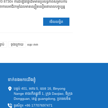
8730៖ ការដំឡើងថ្លៃដើមមានប្រសិទ្ធភាពសម្រាប់ការ
បរិយាកាសអាជីវកម្មដែលមានល្បឿនលឿននាពេលបច្ចុប្បន្ន
មើលលម្អិត
ទាប់
ចុងក្រោយ
សរុប ៣៣
ទាក់ទងមកយើងខ្ញុំ
បន្ទប់ 401, អគារ 5, លេខ 16, Binyong
Nange ខាងកើតផ្លូវទី 1, ក្រុង Daojiao, ទីក្រុង
Dongguan, ខេត្ត guangdong, ប្រទេសចិន
ទូរស័ព្ទ៖ +86 17707697471