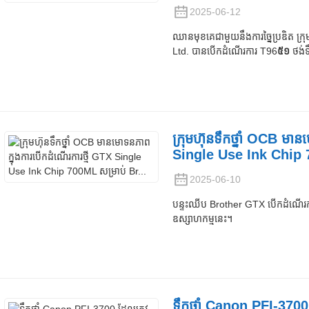
2025-06-12
ឈានមុខគេជាមួយនឹងការច្នៃប្រឌិត ក្
Ltd. បានបើកដំណើរការ T96
៥១
ថង់ទឹ
ក្រុមហ៊ុនទឹកថ្នាំ OCB មា
Single Use Ink Chip 7
2025-06-10
បន្ទះឈីប Brother GTX បើកដំណើរការផលិ
ឧស្សាហកម្មនេះ។
ទឹកថ្នាំ Canon PFI-3700 ដ