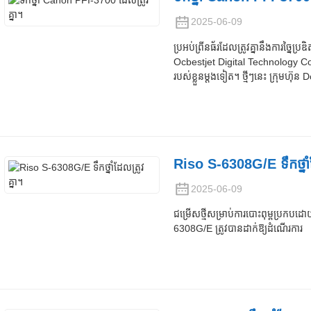
2025-06-09
ប្រអប់ព្រីនធ័រដែលត្រូវគ្នានឹងការច្នៃ
Ocbestjet Digital Technology Co.,
របស់ខ្លួនម្តងទៀត។ ថ្មីៗនេះ ក្រុមហ៊
Riso S-6308G/E ទឹកថ្នាំដែ
2025-06-09
ជម្រើសថ្មីសម្រាប់ការបោះពុម្ពប្រកបដោយប
6308G/E ត្រូវបានដាក់ឱ្យដំណើរការ