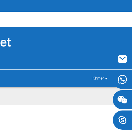
et
Khmer
+8617707697471
+8617707697471