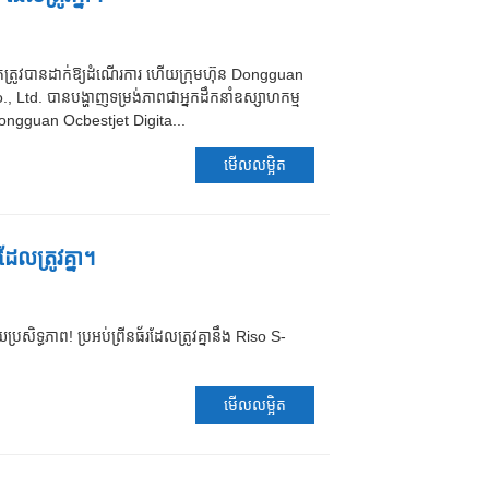
ប្រឌិតត្រូវបានដាក់ឱ្យដំណើរការ ហើយក្រុមហ៊ុន Dongguan
 Ltd. បានបង្ហាញទម្រង់ភាពជាអ្នកដឹកនាំឧស្សាហកម្ម
ុន Dongguan Ocbestjet Digita...
មើលលម្អិត
លត្រូវគ្នា។
្រសិទ្ធភាព! ប្រអប់ព្រីនធ័រដែលត្រូវគ្នានឹង Riso S-
មើលលម្អិត