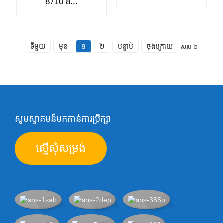
8710 8...
ទីមួយ
មុន
១
២
បន្ទាប់
ចុងក្រោយ
សរុប ២
សូមស្វាគមន៍មកកាន់ការប្រឹក្សា
ស្នើសុំសម្រង់