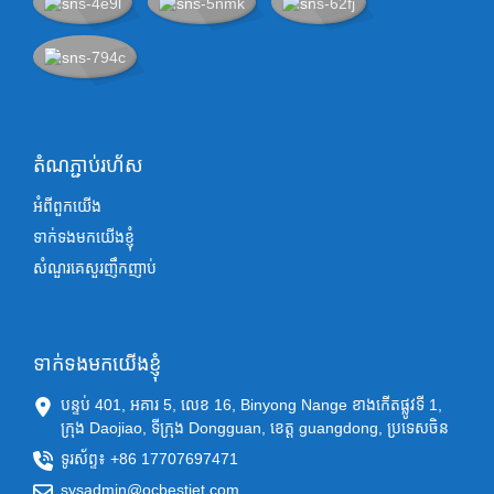
តំណភ្ជាប់រហ័ស
អំពីពួកយើង
ទាក់ទងមកយើងខ្ញុំ
សំណួរគេសួរញឹកញាប់
ទាក់ទងមកយើងខ្ញុំ
បន្ទប់ 401, អគារ 5, លេខ 16, Binyong Nange ខាងកើតផ្លូវទី 1,
ក្រុង Daojiao, ទីក្រុង Dongguan, ខេត្ត guangdong, ប្រទេសចិន
ទូរស័ព្ទ៖ +86 17707697471
sysadmin@ocbestjet.com