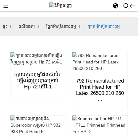
ផ្ទះ
ផលិតផល
ផ្នែកម៉ាស៊ីនបោះពុម្ព
ក្បាលម៉ាស៊ីនបោះពុម្ព
ក្បាលបោះពុម្ពដែលផលិត
ឡើងវិញត្រូវគ្នាសម្រាប់
792 Remanufactured
Hp 72 ស៊េរី-1
Print Head for HP
Latex 26500 210 260
...