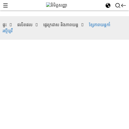
ផ្ទះ
ផលិតផល
ផ្ទេរក្រដាស និងភាពយន្ត
ខ្សែភាពយន្តកាំ
រស្មីយូវី