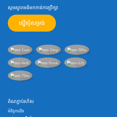
សូមស្វាគមន៍មកកាន់ការប្រឹក្សា
ស្នើសុំសម្រង់
តំណភ្ជាប់រហ័ស
អំពីពួកយើង