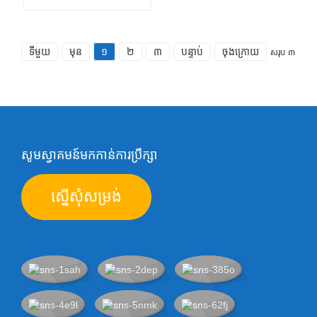
ទីមួយ
មុន
១
២
៣
បន្ទាប់
ចុងក្រោយ
សរុប ៣
សូមស្វាគមន៍មកកាន់ការប្រឹក្សា
ស្នើសុំសម្រង់