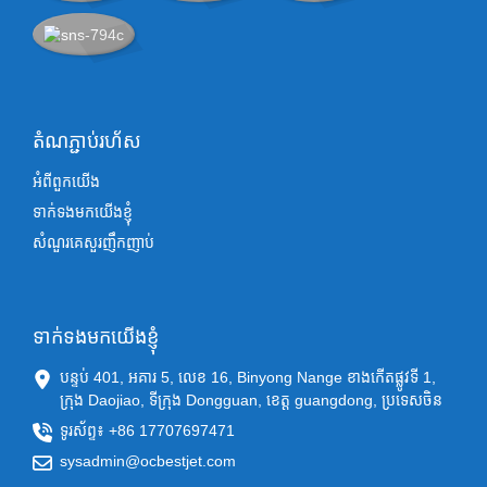
តំណភ្ជាប់រហ័ស
អំពីពួកយើង
ទាក់ទងមកយើងខ្ញុំ
សំណួរគេសួរញឹកញាប់
ទាក់ទងមកយើងខ្ញុំ
បន្ទប់ 401, អគារ 5, លេខ 16, Binyong Nange ខាងកើតផ្លូវទី 1,
ក្រុង Daojiao, ទីក្រុង Dongguan, ខេត្ត guangdong, ប្រទេសចិន
ទូរស័ព្ទ៖ +86 17707697471
sysadmin@ocbestjet.com