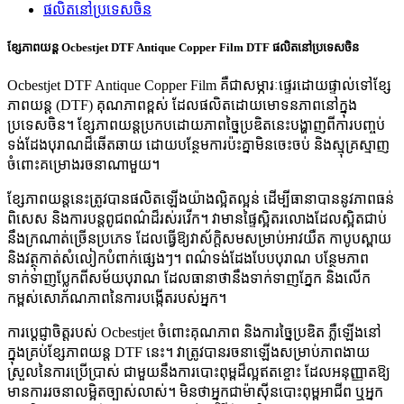
ខ្សែភាពយន្ត Ocbestjet DTF Antique Copper Film DTF ផលិតនៅប្រទេសចិន
Ocbestjet DTF Antique Copper Film គឺជាសម្ភារៈផ្ទេរដោយផ្ទាល់ទៅខ្សែ
ភាពយន្ត (DTF) គុណភាពខ្ពស់ ដែលផលិតដោយមោទនភាពនៅក្នុង
ប្រទេសចិន។ ខ្សែភាពយន្តប្រកបដោយភាពច្នៃប្រឌិតនេះបង្ហាញពីការបញ្ចប់
ទង់ដែងបុរាណដ៏ឆើតឆាយ ដោយបន្ថែមការប៉ះគ្នាមិនចេះចប់ និងស្មុគ្រស្មាញ
ចំពោះគម្រោងរចនាណាមួយ។
ខ្សែភាពយន្តនេះត្រូវបានផលិតឡើងយ៉ាងល្អិតល្អន់ ដើម្បីធានាបាននូវភាពធន់
ពិសេស និងការបន្តពូជពណ៌ដ៏រស់រវើក។ វា​មាន​ផ្ទៃ​ស្អិត​រលោង​ដែល​ស្អិត​ជាប់​
នឹង​ក្រណាត់​ច្រើន​ប្រភេទ ដែល​ធ្វើ​ឱ្យ​វា​ស័ក្តិសម​សម្រាប់​អាវយឺត កាបូប​ស្ពាយ
និង​វត្ថុ​កាត់​សំលៀកបំពាក់​ផ្សេងៗ។ ពណ៌ទង់ដែងបែបបុរាណ បន្ថែមភាព
ទាក់ទាញប្លែកពីសម័យបុរាណ ដែលធានាថានឹងទាក់ទាញភ្នែក និងលើក
កម្ពស់សោភ័ណភាពនៃការបង្កើតរបស់អ្នក។
ការប្ដេជ្ញាចិត្តរបស់ Ocbestjet ចំពោះគុណភាព និងការច្នៃប្រឌិត ភ្លឺឡើងនៅ
ក្នុងគ្រប់ខ្សែភាពយន្ត DTF នេះ។ វាត្រូវបានរចនាឡើងសម្រាប់ភាពងាយ
ស្រួលនៃការប្រើប្រាស់ ជាមួយនឹងការបោះពុម្ពដ៏ល្អឥតខ្ចោះ ដែលអនុញ្ញាតឱ្យ
មានការរចនាលម្អិតច្បាស់លាស់។ មិនថាអ្នកជាម៉ាស៊ីនបោះពុម្ពអាជីព ឬអ្នក