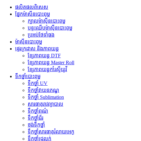
ផលិតផលពិសេស
ផ្នែកម៉ាស៊ីនបោះពុម្ព
ក្បាលម៉ាស៊ីនបោះពុម្ព
បន្ទះឈីបម៉ាស៊ីនបោះពុម្ព
ប្រអប់ថែទាំធុង
ម៉ាស៊ីនបោះពុម្ព
ផ្ទេរក្រដាស និងភាពយន្ត
ខ្សែភាពយន្ត DTF
ខ្សែភាពយន្ត Master Roll
ខ្សែភាពយន្តកាំរស្មីយូវី
ទឹកថ្នាំបោះពុម្ព
ទឹកថ្នាំ UV
ទឹកថ្នាំវាយនភណ្ឌ
ទឹកថ្នាំ Sublimation
សារធាតុរាវព្យាបាល
ទឹកថ្នាំពណ៌
ទឹកថ្នាំជ័រ
ថង់ទឹកថ្នាំ
ទឹកថ្នាំសារធាតុរំលាយអេកូ
ទឹកថ្នាំជ្រលក់