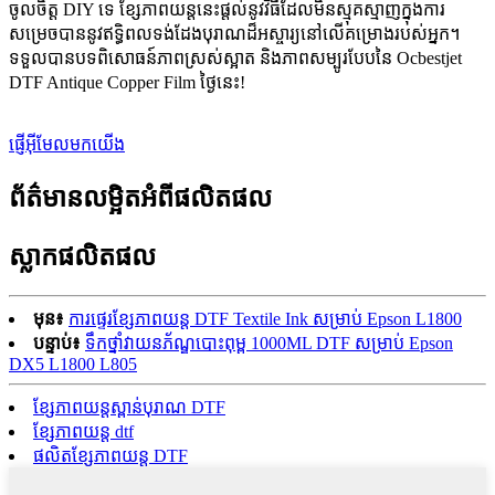
ចូលចិត្ត DIY ទេ ខ្សែភាពយន្តនេះផ្តល់នូវវិធីដែលមិនស្មុគស្មាញក្នុងការ
សម្រេចបាននូវឥទ្ធិពលទង់ដែងបុរាណដ៏អស្ចារ្យនៅលើគម្រោងរបស់អ្នក។
ទទួលបានបទពិសោធន៍ភាពស្រស់ស្អាត និងភាពសម្បូរបែបនៃ Ocbestjet
DTF Antique Copper Film ថ្ងៃនេះ!
ផ្ញើអ៊ីមែលមកយើង
ព័ត៌មានលម្អិតអំពីផលិតផល
ស្លាកផលិតផល
មុន៖
ការផ្ទេរខ្សែភាពយន្ត DTF Textile Ink សម្រាប់ Epson L1800
បន្ទាប់៖
ទឹកថ្នាំវាយនភ័ណ្ឌបោះពុម្ព 1000ML DTF សម្រាប់ Epson
DX5 L1800 L805
ខ្សែភាពយន្តស្ពាន់បុរាណ DTF
ខ្សែភាពយន្ត dtf
ផលិតខ្សែភាពយន្ត DTF