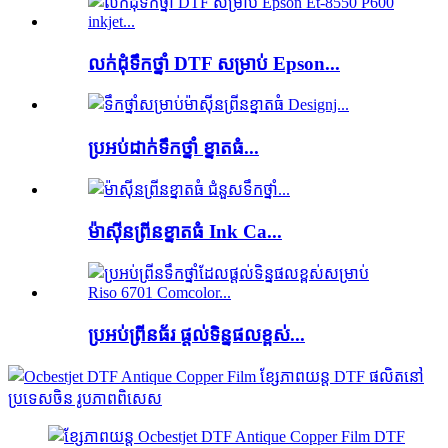
លក់ដុំទឹកថ្នាំ DTF សម្រាប់ Epson...
ប្រអប់ដាក់ទឹកថ្នាំ ខ្នាតធំ...
ម៉ាស៊ីនព្រីនខ្នាតធំ Ink Ca...
ប្រអប់ព្រីនធ័រ ផ្តល់ទិន្នផលខ្ពស់...