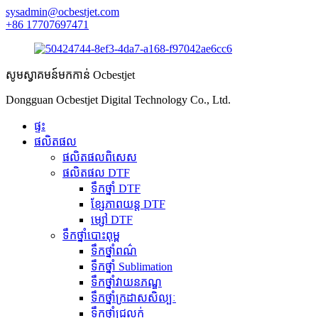
sysadmin@ocbestjet.com
+86 17707697471
សូមស្វាគមន៍មកកាន់ Ocbestjet
Dongguan Ocbestjet Digital Technology Co., Ltd.
ផ្ទះ
ផលិតផល
ផលិតផលពិសេស
ផលិតផល DTF
ទឹកថ្នាំ DTF
ខ្សែភាពយន្ត DTF
ម្សៅ DTF
ទឹកថ្នាំបោះពុម្ព
ទឹកថ្នាំពណ៌
ទឹកថ្នាំ Sublimation
ទឹកថ្នាំវាយនភណ្ឌ
ទឹកថ្នាំក្រដាសសិល្បៈ
ទឹកថ្នាំជ្រលក់