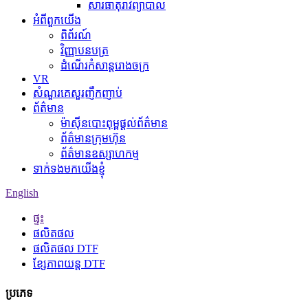
សារធាតុរាវព្យាបាល
អំពីពួកយើង
ពិព័រណ៍
វិញ្ញាបនបត្រ
ដំណើរកំសាន្តរោងចក្រ
VR
សំណួរគេសួរញឹកញាប់
ព័ត៌មាន
ម៉ាស៊ីនបោះពុម្ពផ្តល់ព័ត៌មាន
ព័ត៌មានក្រុមហ៊ុន
ព័ត៌មានឧស្សាហកម្ម
ទាក់ទងមកយើងខ្ញុំ
English
ផ្ទះ
ផលិតផល
ផលិតផល DTF
ខ្សែភាពយន្ត DTF
ប្រភេទ