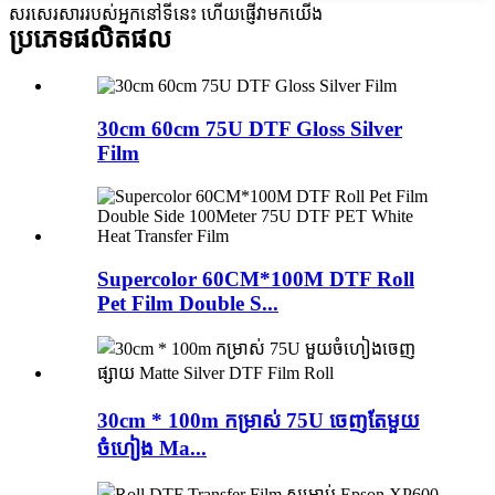
សរសេរសាររបស់អ្នកនៅទីនេះ ហើយផ្ញើវាមកយើង
ប្រភេទផលិតផល
30cm 60cm 75U DTF Gloss Silver
Film
Supercolor 60CM*100M DTF Roll
Pet Film Double S...
30cm * 100m កម្រាស់ 75U ចេញតែមួយ
ចំហៀង Ma...