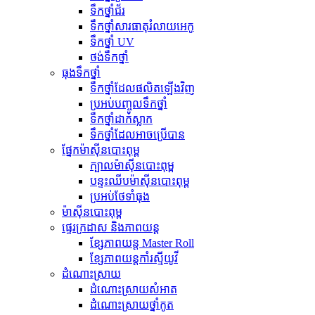
ទឹកថ្នាំជ័រ
ទឹកថ្នាំសារធាតុរំលាយអេកូ
ទឹកថ្នាំ UV
ថង់ទឹកថ្នាំ
ធុងទឹកថ្នាំ
ទឹកថ្នាំដែលផលិតឡើងវិញ
ប្រអប់បញ្ចូលទឹកថ្នាំ
ទឹកថ្នាំដាក់ស្លាក
ទឹកថ្នាំដែលអាចប្រើបាន
ផ្នែកម៉ាស៊ីនបោះពុម្ព
ក្បាលម៉ាស៊ីនបោះពុម្ព
បន្ទះឈីបម៉ាស៊ីនបោះពុម្ព
ប្រអប់ថែទាំធុង
ម៉ាស៊ីនបោះពុម្ព
ផ្ទេរក្រដាស និងភាពយន្ត
ខ្សែភាពយន្ត Master Roll
ខ្សែភាពយន្តកាំរស្មីយូវី
ដំណោះស្រាយ
ដំណោះស្រាយសំអាត
ដំណោះស្រាយថ្នាំកូត