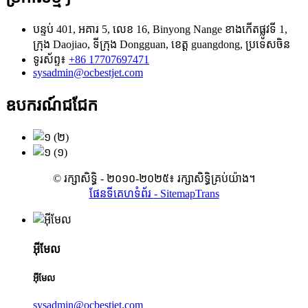
បន្ទប់ 401, អគារ 5, លេខ 16, Binyong Nange ខាងកើតផ្លូវទី 1,
ក្រុង Daojiao, ទីក្រុង Dongguan, ខេត្ត guangdong, ប្រទេសចិន
ទូរស័ព្ទ៖
+86 17707697471
sysadmin@ocbestjet.com
ឧបករណ៍ជជែក
© រក្សាសិទ្ធិ - ២០១០-២០២៥៖ រក្សាសិទ្ធិគ្រប់យ៉ាង។
ផែនទីគេហទំព័រ
- SitemapTrans
អ៊ីមែល
អ៊ីមែល
sysadmin@ocbestjet.com