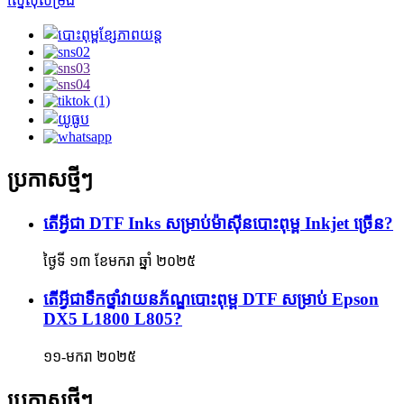
ស្នើសុំសម្រង់
ប្រកាសថ្មីៗ
តើអ្វីជា DTF Inks សម្រាប់ម៉ាស៊ីនបោះពុម្ព Inkjet ច្រើន?
ថ្ងៃទី ១៣ ខែមករា ឆ្នាំ ២០២៥
តើអ្វីជាទឹកថ្នាំវាយនភ័ណ្ឌបោះពុម្ព DTF សម្រាប់ Epson
DX5 L1800 L805?
១១-មករា ២០២៥
ប្រកាសថ្មីៗ