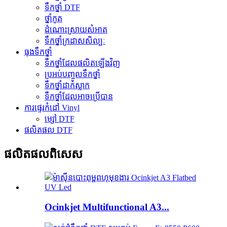
ទឹកថ្នាំ DTF
ថ្នាំកូត
ដំណោះស្រាយសំអាត
ទឹកថ្នាំក្រដាសសិល្បៈ
ធុងទឹកថ្នាំ
ទឹកថ្នាំដែលផលិតឡើងវិញ
ប្រអប់បញ្ចូលទឹកថ្នាំ
ទឹកថ្នាំដាក់ស្លាក
ទឹកថ្នាំដែលអាចប្រើបាន
ការផ្ទេរកំដៅ Vinyl
ម្សៅ DTF
ផលិតផល DTF
ផលិតផលពិសេស
Ocinkjet Multifunctional A3...