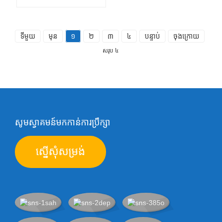
ទីមួយ
មុន
១
២
៣
៤
បន្ទាប់
ចុងក្រោយ
សរុប ៤
សូមស្វាគមន៍មកកាន់ការប្រឹក្សា
ស្នើសុំសម្រង់