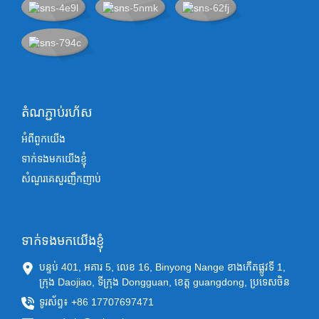
តំណភ្ជាប់រហ័ស
អំពីពួកយើង
ទាក់ទងមកយើងខ្ញុំ
សំណួរគេសួរញឹកញាប់
ទាក់ទងមកយើងខ្ញុំ
បន្ទប់ 401, អគារ 5, លេខ 16, Binyong Nange ខាងកើតផ្លូវទី 1,
ក្រុង Daojiao, ទីក្រុង Dongguan, ខេត្ត guangdong, ប្រទេសចិន
ទូរស័ព្ទ៖ +86 17707697471