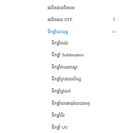
ផលិតផលពិសេស
ផលិតផល DTF
ទឹកថ្នាំបោះពុម្ព
ទឹកថ្នាំពណ៌
ទឹកថ្នាំ Sublimation
ទឹកថ្នាំវាយនភណ្ឌ
ទឹកថ្នាំក្រដាសសិល្បៈ
ទឹកថ្នាំជ្រលក់
ទឹកថ្នាំសារធាតុរំលាយអេកូ
ទឹកថ្នាំជ័រ
ទឹកថ្នាំ UV