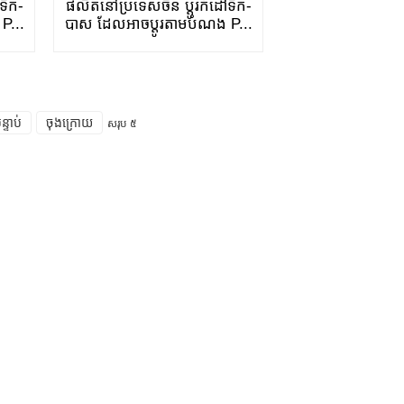
ទឹក-
ផលិតនៅប្រទេសចិន ប្តូរកំដៅទឹក-
P...
បាស ដែលអាចប្ដូរតាមបំណង P...
ន្ទាប់
ចុងក្រោយ
សរុប ៥