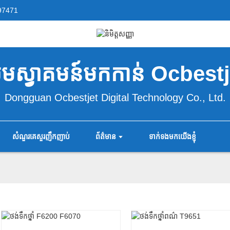
97471
ូមស្វាគមន៍មកកាន់ Ocbestj
Dongguan Ocbestjet Digital Technology Co., Ltd.
សំណួរគេសួរញឹកញាប់
ព័ត៌មាន
ទាក់ទងមកយើងខ្ញុំ