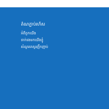
តំណភ្ជាប់រហ័ស
អំពីពួកយើង
ទាក់ទងមកយើងខ្ញុំ
សំណួរគេសួរញឹកញាប់