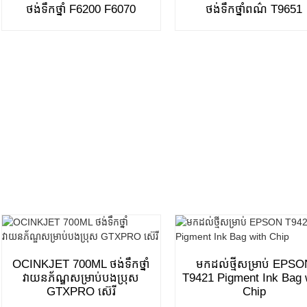
ថង់ទឹកថ្នាំ F6200 F6070
ថង់ទឹកថ្នាំពណ៌ T9651
OCINKJET 700ML ថង់ទឹកថ្នាំ
មកដល់ថ្មីសម្រាប់ EPS
វាយនភ័ណ្ឌសម្រាប់បងប្រុស
T9421 Pigment Ink Bag 
GTXPRO ស៊េរី
Chip