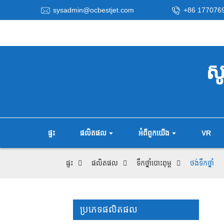
sysadmin@ocbestjet.com
+86 177076
ស
ផ្ទះ
ផលិតផល
អំពីពួកយើង
VR
ផ្ទះ
ផលិតផល
ទឹកថ្នាំបោះពុម្ព
ថង់ទឹកថ្នាំ
ប្រភេទផលិតផល