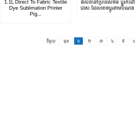
1.1L Direct To Fabric Textile
ផលិតនៅប្រទេសចិន ប្តូរកំដៅ
Dye Sublimation Printer
បាស ដែលអាចប្ដូរតាមបំណង 
Pig...
ទីមួយ
មុន
១
២
៣
៤
៥
ប