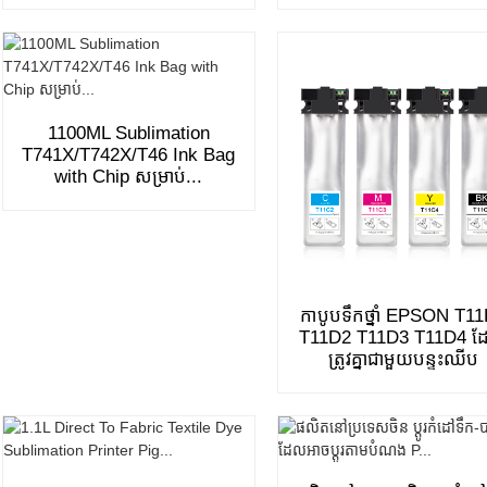
1100ML Sublimation
T741X/T742X/T46 Ink Bag
with Chip សម្រាប់...
កាបូបទឹកថ្នាំ EPSON T1
T11D2 T11D3 T11D4 
ត្រូវគ្នាជាមួយបន្ទះឈីប