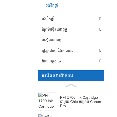
ថង់ទឹកថ្នាំ
ធុងទឹកថ្នាំ
ផ្នែកម៉ាស៊ីនបោះពុម្ព
ម៉ាស៊ីនបោះពុម្ព
ផ្ទេរក្រដាស និងភាពយន្ត
ដំណោះស្រាយ
ផលិតផលពិសេស
PFI-1700 Ink Cartridge
ជាមួយ Chip សម្រាប់ Canon
Pro...