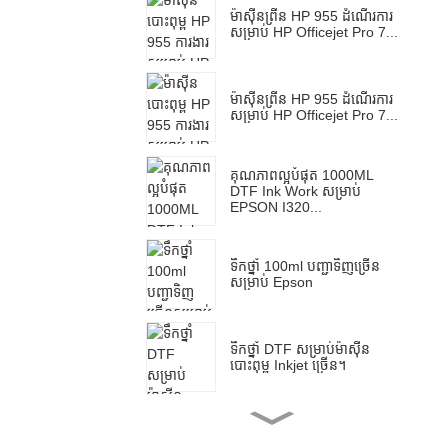
ម៉ាស៊ីនព្រីន HP 955 ដំណើរការ
សម្រាប់ HP Officejet Pro 7...
ម៉ាស៊ីនព្រីន HP 955 ដំណើរការ
សម្រាប់ HP Officejet Pro 7...
គុណភាពល្អបំផុត 1000ML
DTF Ink Work សម្រាប់
EPSON I320...
ទឹកថ្នាំ 100ml បញ្ជាទិញច្រើន
សម្រាប់ Epson
ទឹកថ្នាំ DTF សម្រាប់ម៉ាស៊ីន
បោះពុម្ព Inkjet ច្រើន។
Ocinkjet Multifunctional A3