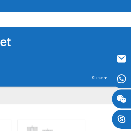
et
Khmer
+8617707697471
+8617707697471