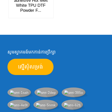
adhesive Hot Melt
White TPU DTF
Powder F...
សូមស្វាគមន៍មកកាន់ការប្រឹក្សា
ស្នើសុំសម្រង់