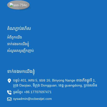
តំណភ្ជាប់រហ័ស
អំពីពួកយើង
ទាក់ទងមកយើងខ្ញុំ
សំណួរគេសួរញឹកញាប់
ទាក់ទងមកយើងខ្ញុំ
បន្ទប់ 401, អគារ 5, លេខ 16, Binyong Nange ខាងកើតផ្លូវទី 1,
ក្រុង Daojiao, ទីក្រុង Dongguan, ខេត្ត guangdong, ប្រទេសចិន
ទូរស័ព្ទ៖ +86 17707697471
sysadmin@ocbestjet.com