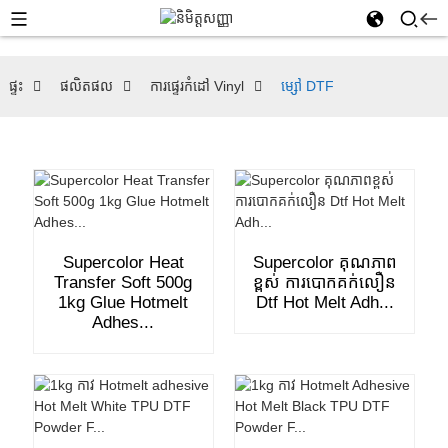
ផ្ទះ
ផលិតផល
ការផ្ទេរកំដៅ Vinyl
ម្សៅ DTF
Supercolor Heat
Supercolor គុណភាព
Transfer Soft 500g
ខ្ពស់ ការបោកគក់លឿន
1kg Glue Hotmelt
Dtf Hot Melt Adh...
Adhes...