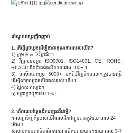
សំណួរគេសួរញឹកញាប់
1. តើធ្វើដូចម្តេចដើម្បីធានាគុណភាពរបស់យើង?
1) ក្រុម R & D វិជ្ជាជីវៈ។
2) វិញ្ញាបនបត្រ: ISO9001, ISO14001, CE, ROHS,
REACH និងប៉ាតង់ផលិតផលជាង 100+ ។
3) ម៉ាស៊ីនបោះពុម្ព 5000+ មកពីជុំវិញពិភពលោកត្រូវបានប្រើ
ដើម្បីសាកល្បងផលិតផលរបស់យើង។
4) ផ្នែកសាកល្បង។
5) អត្រាខូចក្រោម 0.1% ។
2. តើកាលបរិច្ឆេទដឹកជញ្ជូនគឺជាអ្វី?
ការបញ្ជាទិញគំរូរបស់យើងអាចដឹកជញ្ជូនបានក្នុងរយៈពេល 24
ម៉ោង។
សម្រាប់ការបញ្ជាទិញធំពួកគេអាចដឹកជញ្ជូនបានក្នុងរយៈពេល 3-7