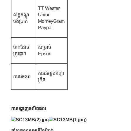
TT Wester
លក្ខខណ្ឌ
Union
បង់ប្រាក់
MomeyGram
Paypal
ម៉ាកដែល
សម្រាប់
ត្រូវគ្នា។
Epson
ការវេចខ្ចប់អព្យា
ការវេចខ្ចប់
ក្រឹត
ការបង្ហាញផលិតផល
គាំទ្រ
គុណសម្បត្តិនៃបំពង់