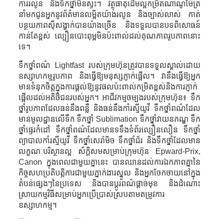
ការរលូន និងទឹកថ្នាំមិនស្ទះ។ វត្ថុធាតុដើមល្អកម្រិតណាណូម៉ែត្រ
នាំមកជូនអ្នកនូវព័ត៌មានលម្អិតយ៉ាងរលូន និងច្បាស់លាស់ កាត់
បន្ថយភាពស៊ីសង្វាក់បានយ៉ាងច្រើន និងទទួលបានបទពិសោធន៍
កាន់តែខ្ពស់ ល្បឿនបោះពុម្ពមិនប៉ះពាល់ដល់គុណភាពរូបភាពនោះ
ទេ។
ទឹកថ្នាំពណ៌ Lightfast របស់ក្រុមហ៊ុនត្រូវបានទទួលស្គាល់ដោយ
ឧស្សាហកម្មរូបភាព និងធ្វើឱ្យមនុស្សភ្ញាក់ផ្អើល។ វា​នឹង​ធ្វើ​ឱ្យ​អ្នក​
មាន​ទំនុក​ចិត្ត​ក្នុង​ការ​ផ្តល់​ឱ្យ​នូវ​ផល​ប៉ះពាល់​កម្រិត​ខ្ពស់​និង​ការ​ភ្ញាក់​
ផ្អើល​ដល់​អតិថិជន​របស់​អ្នក​។ អាជីវកម្មចម្បងរបស់ក្រុមហ៊ុន៖ ទឹក
ថ្នាំរូបភាពដែលធន់នឹងពន្លឺ និងធន់នឹងកាំរស្មីយូវី ទឹកថ្នាំពណ៌ដែល
មានមូលដ្ឋានលើទឹក ទឹកថ្នាំ Sublimation ទឹកថ្នាំវាយនភណ្ឌ ទឹក
ថ្នាំផ្ទេរកំដៅ ទឹកថ្នាំពណ៌ដែលមានទទឹងទំព័រល្បឿនលឿន ទឹកថ្នាំ
ព្យាបាលកាំរស្មីយូវី ទឹកថ្នាំសេរ៉ាមិច ទឹកថ្នាំជ័រ និងទឹកថ្នាំដែលមាន
លក្ខណៈបរិស្ថានល្អ ស័ក្តិសមសម្រាប់ក្រុមហ៊ុន Epward-Prix,
Canon ក្នុងពេលជាមួយគ្នានេះ បានឈានដល់ការឯកភាពគ្នានៃ
កិច្ចសហប្រតិបត្តិការជាមួយភ្នាក់ងារស្នូល និងអ្នកចែកចាយនៅក្នុង
តំបន់ផ្សេងៗនៃប្រទេស និងបានប្តូរពណ៌ផ្តាច់មុខ និងដំណោះ
ស្រាយកម្មវិធីសម្រាប់អ្នកប្រើប្រាស់ស្របតាមតម្រូវការ
ឧស្សាហកម្ម។