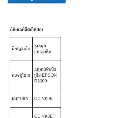
ព័ត៌មានអំពីផលិតផល
ក្វាងទុង
ទីកន្លែងដើម
ប្រទេសចិន
សម្រាប់ម៉ាស៊ីន
លេខម៉ូដែល
ព្រីន EPSON
R2000
ឈ្មោះម៉ាក
OCINKJET
OCINKJET