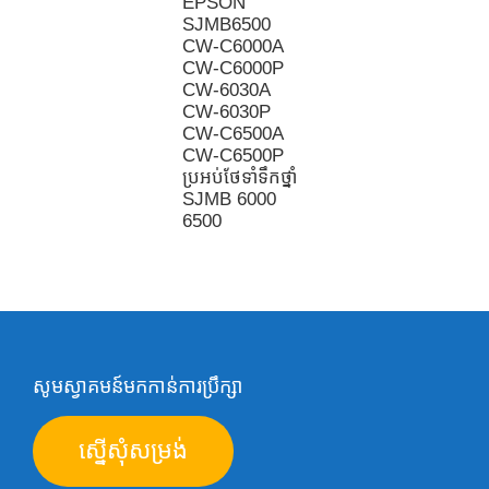
EPSON
SJMB6500
CW-C6000A
CW-C6000P
CW-6030A
CW-6030P
CW-C6500A
CW-C6500P
ប្រអប់ថែទាំទឹកថ្នាំ
SJMB 6000
6500
សូមស្វាគមន៍មកកាន់ការប្រឹក្សា
ស្នើសុំសម្រង់