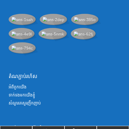
តំណភ្ជាប់រហ័ស
អំពីពួកយើង
ទាក់ទងមកយើងខ្ញុំ
សំណួរគេសួរញឹកញាប់
ទាក់ទងមកយើងខ្ញុំ