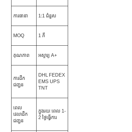
ការធានា
1:1 ជំនួស
MOQ
1 ភី
គុណភាព
អស្ចារ្យ A+
DHL FEDEX
ការដឹក
EMS UPS
ជញ្ជូន
TNT
ពេល
ក្នុងរយៈពេល 1-
វេលាដឹក
2 ថ្ងៃធ្វើការ
ជញ្ជូន