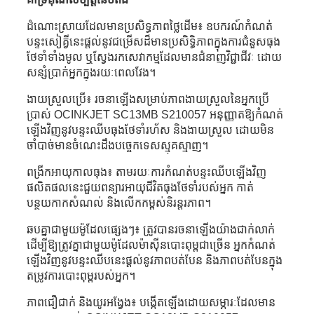
ដំណោះស្រាយដែលមានប្រសិទ្ធភាពថ្លៃដើម៖ ឧបករណ៍កំណត់
បន្ទះសៀគ្វីនេះផ្តល់នូវជម្រើសដ៏មានប្រសិទ្ធិភាពក្នុងការជំនួសធុង
ថែទាំទាំងមូល ឬស្វែងរកសេវាកម្មដែលមានជំនាញវិជ្ជាជីវៈ ដោយ
សន្សំប្រាក់អ្នកក្នុងរយៈពេលវែង។
ងាយស្រួលប្រើ៖ រចនាឡើងសម្រាប់ភាពងាយស្រួលនៃអ្នកប្រើ
ប្រាស់ OCINKJET SC13MB S210057 អនុញ្ញាតឱ្យកំណត់
ឡើងវិញនូវបន្ទះឈីបធុងថែទាំរហ័ស និងងាយស្រួល ដោយមិន
ចាំបាច់មានចំណេះដឹងបច្ចេកទេសស្មុគស្មាញ។
ពង្រីកអាយុកាលធុង៖ តាមរយៈការកំណត់បន្ទះឈីបឡើងវិញ
ផលិតផលនេះជួយពន្យារអាយុជីវិតធុងថែទាំរបស់អ្នក កាត់
បន្ថយកាកសំណល់ និងលើកកម្ពស់និរន្តរភាព។
ឆបគ្នាជាមួយម៉ូដែលផ្សេងៗ៖ ត្រូវបានរចនាឡើងយ៉ាងជាក់លាក់
ដើម្បីឱ្យត្រូវគ្នាជាមួយម៉ូដែលម៉ាស៊ីនបោះពុម្ពជាច្រើន អ្នកកំណត់
ឡើងវិញនូវបន្ទះឈីបនេះផ្តល់នូវភាពបត់បែន និងភាពបត់បែនក្នុង
តម្រូវការបោះពុម្ពរបស់អ្នក។
ភាពជឿជាក់ និងយូរអង្វែង៖ បង្កើតឡើងដោយសម្ភារៈដែលមាន