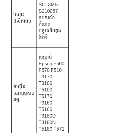
SC13MB
S210057
ឈ្មោះ
ឧបករណ៍
ផលិតផល
កំណត់
បន្ទះឈីបធុង
ថែទាំ
សម្រាប់
Epson F500
F570 F510
T3170
T3100
ម៉ាស៊ីន
T5100
បោះពុម្ពសម
T5170
រម្យ
T3160
T5160
T3180D
T3180N
T5180 F571