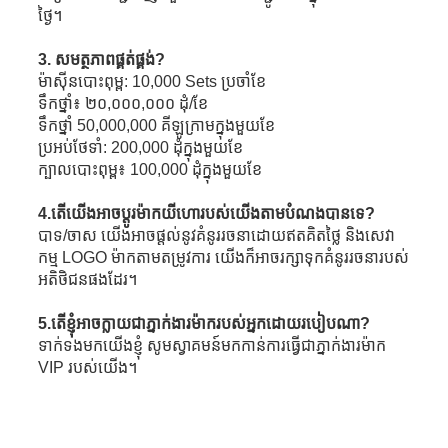
ថ្ងៃ។
3. សមត្ថភាពផ្គត់ផ្គង់?
ម៉ាស៊ីនបោះពុម្ព: 10,000 Sets ប្រចាំខែ
ទឹកថ្នាំ៖ ២០,០០០,០០០ ដុំ/ខែ
ទឹកថ្នាំ 50,000,000 គីឡូក្រាមក្នុងមួយខែ
ប្រអប់ថែទាំ: 200,000 ដុំក្នុងមួយខែ
ក្បាលបោះពុម្ព៖ 100,000 ដុំក្នុងមួយខែ
4.តើយើងអាចប្ដូរម៉ាកយីហោរបស់យើងតាមបំណងបានទេ?
បាទ/ចាស យើងអាចផ្តល់នូវគំនូររចនាដោយឥតគិតថ្លៃ និងសេវា
កម្ម LOGO ម៉ាកតាមតម្រូវការ យើងក៏អាចរក្សាទុកគំនូររចនារបស់
អតិថិជនផងដែរ។
5.តើខ្ញុំអាចក្លាយជាភ្នាក់ងារម៉ាករបស់អ្នកដោយរបៀបណា?
ទាក់ទងមកយើងខ្ញុំ សូមស្វាគមន៍មកកាន់ការធ្វើជាភ្នាក់ងារម៉ាក
VIP របស់យើង។