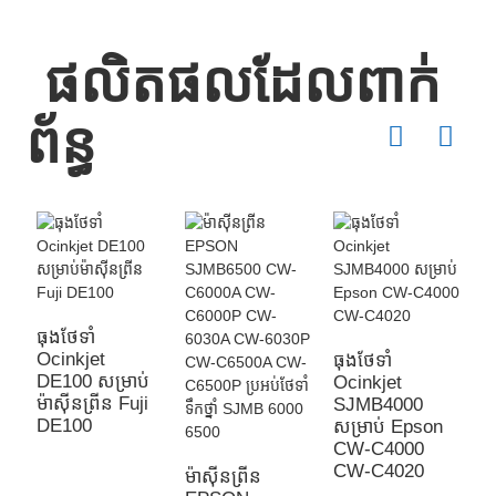
ផលិតផលដែលពាក់
ព័ន្ធ
ធុងថែទាំ
M
Ocinkjet
ឧ
ធុងថែទាំ
DE100 សម្រាប់
ជ
Ocinkjet
ម៉ាស៊ីនព្រីន Fuji
C
SJMB4000
DE100
C
សម្រាប់ Epson
CW-C4000
CW-C4020
ម៉ាស៊ីនព្រីន