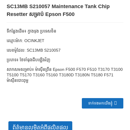
SC13MB S210057 Maintenance Tank Chip
Resetter សម្រាប់ Epson F500
ទីកន្លែងដើម៖ ក្វាងទុង ប្រទេសចិន
ឈ្មោះម៉ាក: OCINKJET
លេខម៉ូដែល: SC13MB S210057
ប្រភេទ៖ ថែទាំធុងជីបឡើងវិញ
សាកសមសម្រាប់៖ ម៉ាស៊ីនព្រីន Epson F500 F570 F510 T3170 T3100
T5100 T5170 T3160 T5160 T3180D T3180N T5180 F571
ម៉ាស៊ីនបោះពុម្ព
ទាក់ទងមកយើងខ្ញុំ
ព័ត៌មានលម្អិតអំពីផលិតផល