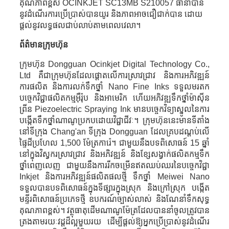
គុណភាពខ្ពស់ OCINKJET SC13MB S210057 ធានាបាន
នូវដំណើរការប្រើប្រាស់បានយូរ និងភាពអាចជឿជាក់បាន ដោយ
ផ្តល់នូវលទ្ធផលជាប់លាប់តាមពេលវេលា។
ព័ត៌មានក្រុមហ៊ុន
ក្រុមហ៊ុន Dongguan Ocinkjet Digital Technology Co.,
Ltd គឺជាក្រុមហ៊ុនដែលផ្តោតលើការស្រាវជ្រាវ និងការអភិវឌ្ឍន៍
ការផលិត និងការលក់ទឹកថ្នាំ Nano Fine Inks ទទួលមរតក
បច្ចេកវិជ្ជាផលិតកម្មអ៊ឺរ៉ុប និងអាមេរិក ហើយអភិវឌ្ឍទឹកថ្នាំម៉ាស៊ីន
ព្រីន Piezoelectric Spraying Ink មានបច្ចេកវិទ្យាស្នូលនៃការ
បង្កើតទឹកថ្នាំណាណូប្រកបដោយវិជ្ជាជីវៈ។ ក្រុមហ៊ុននេះមានទីតាំង
នៅទីក្រុង Chang'an ទីក្រុង Dongguan ដែលគ្របដណ្តប់លើ
ផ្ទៃដីប្រហែល 1,500 ម៉ែត្រការ៉េ។ ជាមួយនឹងបទពិសោធន៍ 15 ឆ្នាំ
នៅក្នុងវិស្វករស្រាវជ្រាវ និងអភិវឌ្ឍន៍ និងខ្សែសង្វាក់ផលិតកម្មទឹក
ថ្នាំពេញលេញ ជាមួយនឹងការរីកចម្រើនឥតឈប់ឈរនៃបច្ចេកវិជ្ជា
Inkjet និងការអភិវឌ្ឍន៍ផលិតផលថ្មី ទឹកថ្នាំ Meiwei Nano
ទទួលបានបទពិសោធន៍ក្នុងទីផ្សារក្នុងស្រុក និងក្រៅស្រុក បង្កើត
មន្ទីរពិសោធន៍ប្រភេទថ្មី ឧបករណ៍ច្បាស់លាស់ និងណែនាំទឹកសុទ្ធ
គុណភាពខ្ពស់។ វត្ថុធាតុដើមណាណូម៉ែត្រដែលបាននាំចូលត្រូវបាន
ត្រងតាមរយៈវដ្តដ៏ល្អមួយរយ ដើម្បីផ្តល់ឱ្យអ្នកប្រើប្រាស់នូវដំណើរ